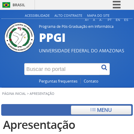
BRASIL
Simplifique!
ACESSIBILIDADE
ALTO CONTRASTE
MAPA DO SITE
A+
A
A-
PT
EN
ES
Comunica BR
Programa de Pós-Graduação em Informática
PPGI
Participe
Acesso à informação
UNIVERSIDADE FEDERAL DO AMAZONAS
Legislação
Canais
Perguntas frequentes
Contato
PÁGINA INICIAL
>
APRESENTAÇÃO
MENU
Apresentação