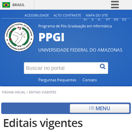
BRASIL
Simplifique!
ACESSIBILIDADE
ALTO CONTRASTE
MAPA DO SITE
A+
A
A-
PT
EN
ES
Comunica BR
Programa de Pós-Graduação em Informática
PPGI
Participe
Acesso à informação
UNIVERSIDADE FEDERAL DO AMAZONAS
Legislação
Canais
Perguntas frequentes
Contato
PÁGINA INICIAL
>
EDITAIS VIGENTES
MENU
Editais vigentes