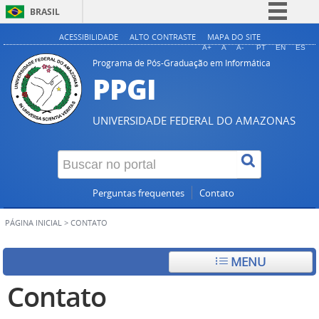
BRASIL
Simplifique!
ACESSIBILIDADE
ALTO CONTRASTE
MAPA DO SITE
A+
A
A-
PT
EN
ES
Comunica BR
Programa de Pós-Graduação em Informática
PPGI
Participe
Acesso à informação
UNIVERSIDADE FEDERAL DO AMAZONAS
Legislação
Canais
Perguntas frequentes
Contato
PÁGINA INICIAL
>
CONTATO
MENU
Contato