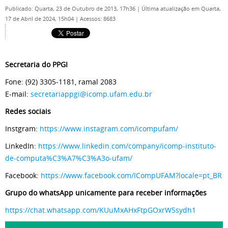
Publicado: Quarta, 23 de Outubro de 2013, 17h36
|
Última atualização em Quarta,
17 de Abril de 2024, 15h04
|
Acessos: 8683
Secretaria do PPGI
Fone: (92) 3305-1181, ramal 2083
E-mail:
secretariappgi@icomp.ufam.edu.br
Redes sociais
Instgram:
https://www.instagram.com/icompufam/
LinkedIn:
https://www.linkedin.com/company/icomp-instituto-
de-computa%C3%A7%C3%A3o-ufam/
Facebook:
https://www.facebook.com/ICompUFAM?locale=pt_BR
Grupo do whatsApp unicamente para receber informações
https://chat.whatsapp.com/KUuMxAHxFtpGOxrW5sydh1