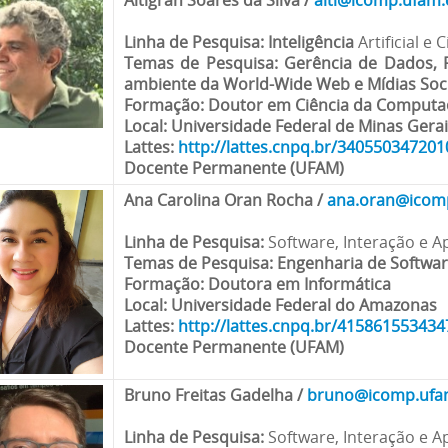
Altigran Soares da Silva
/
alti@icomp.ufam.
Linha de Pesquisa
: Inteligência
Artificial e
Temas de Pesquisa:
Gerência de Dados, 
ambiente da World-Wide Web e Mídias Soci
Formação
: Doutor em Ciência da Comput
Local
: Universidade Federal de Minas Gera
Lattes:
http://lattes.cnpq.br/34055034720
Docente Permanente (UFAM)
Ana Carolina Oran Rocha
/
ana.oran@icom
Linha de Pesquisa
:
Software, Interação e A
Temas de Pesquisa
: Engenharia de Softwa
Formação
: Doutora em Informática
Local
: Universidade Federal do Amazonas
Lattes
:
http://lattes.cnpq.br/41586155343
Docente Permanente (UFAM)
Bruno Freitas Gadelha
/
bruno@icomp.ufa
Linha de Pesquisa
:
Software, Interação e A