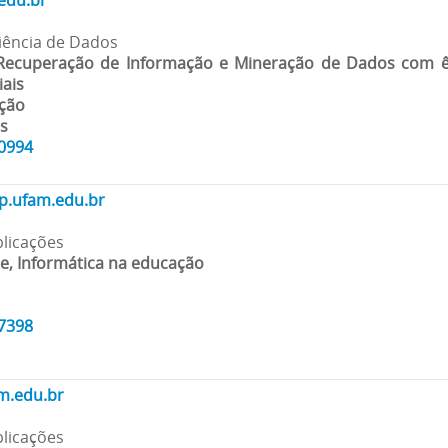
edu.br
 Ciência de Dados
Recuperação de Informação e Mineração de Dados com 
ais
ação
is
10994
p.ufam.edu.br
plicações
re, Informática na educação
47398
m.edu.br
plicações