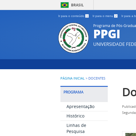
BRASIL
Ir para o conteúdo
1
Ir para o menu
2
Ir para a
Programa de Pós-Gradua
PPGI
UNIVERSIDADE FE
PÁGINA INICIAL
>
DOCENTES
Do
PROGRAMA
Apresentação
Publicad
Segunda,
Histórico
Linhas de
Pesquisa