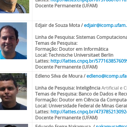
Docente Permanente (UFAM)
Edjair de Souza Mota
/
edjair@icomp.ufam.
Linha de Pesquisa
: Sistemas Computaciona
Temas de Pesquisa:
Formação
: Doutor em Informática
Local
: Technische Universitaet Berlin
Lattes:
http://lattes.cnpq.br/57716385760
Docente Permanente (UFAM)
Edleno Silva de Moura
/
edleno@icomp.ufa
Linha de Pesquisa
: Inteligência
Artificial e
Temas de Pesquisa:
Banco de Dados e Rec
Formação
: Doutor em Ciência da Comput
Local
: Universidade Federal de Minas Gera
Lattes
:
http://lattes.cnpq.br/47378521309
Docente Permanente (UFAM)
Eduardo Freire Nakamura
/
nakamura@ico