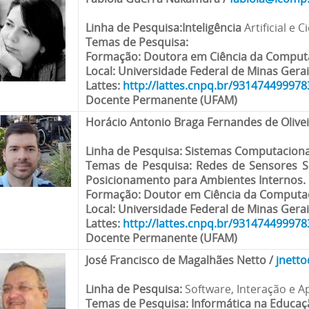
Linha de Pesquisa
:Inteligência
Artificial e 
Temas de Pesquisa
:
Formação
: Doutora em Ciência da Compu
Local
: Universidade Federal de Minas Gera
Lattes:
http://lattes.cnpq.br/93147449997
Docente Permanente (UFAM)
Horácio Antonio Braga Fernandes de Olive
Linha de Pesquisa
: Sistemas Computaciona
Temas de Pesquisa
: Redes de Sensores S
Posicionamento para Ambientes Internos.
Formação
: Doutor em Ciência da Comput
Local
: Universidade Federal de Minas Gera
Lattes:
http://lattes.cnpq.br/93147449997
Docente Permanente (UFAM)
José Francisco de Magalhães Netto
/
jnett
Linha de Pesquisa
:
Software, Interação e A
Temas de Pesquisa
: Informática na Educação