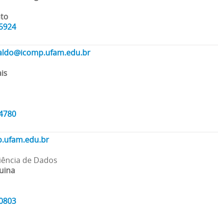
nto
85924
aldo@icomp.ufam.edu.br
is
04780
.ufam.edu.br
 Ciência de Dados
uina
10803