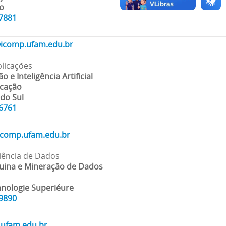
o
07881
@icomp.ufam.edu.br
plicações
 e Inteligência Artificial
ucação
 do Sul
36761
comp.ufam.edu.br
 Ciência de Dados
uina e Mineração de Dados
hnologie Superiéure
69890
.ufam.edu.br