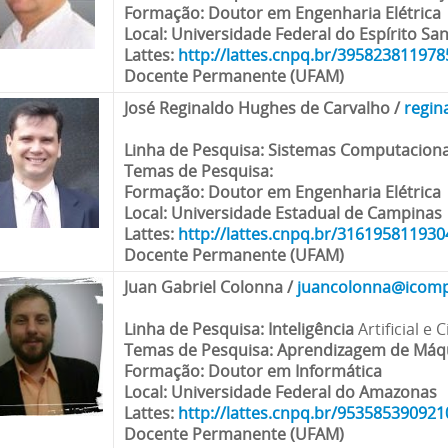
Formação
: Doutor em Engenharia Elétrica
Local
: Universidade Federal do Espírito Sa
Lattes:
http://lattes.cnpq.br/39582381197
Docente Permanente (UFAM)
José Reginaldo Hughes de Carvalho
/
r
egin
Linha de Pesquisa
: Sistemas Computaciona
Temas de Pesquisa
:
Formação
: Doutor em Engenharia Elétrica
Local
: Universidade Estadual de Campinas
Lattes:
http://lattes.cnpq.br/31619581193
Docente Permanente (UFAM)
Juan Gabriel Colonna
/
juancolonna@icomp
Linha de Pesquisa:
Inteligência
Artificial e
Temas de Pesquisa
: Aprendizagem de Máq
Formação
: Doutor em Informática
Local
: Universidade Federal do Amazonas
Lattes:
http://lattes.cnpq.br/95358539092
Docente Permanente (UFAM)