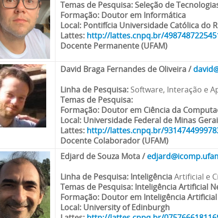
Temas de Pesquisa
: Seleção de Tecnologi
Formação
: Doutor em Informática
Local
: Pontifícia Universidade Católica do R
Lattes
:
http://lattes.cnpq.br/49874872254
Docente Permanente (UFAM)
David Braga Fernandes de Oliveira
/
david
Linha de Pesquisa
:
Software, Interação e A
Temas de Pesquisa
:
Formação
: Doutor em Ciência da Comput
Local
: Universidade Federal de Minas Gera
Lattes:
http://lattes.cnpq.br/93147449997
Docente Colaborador (UFAM)
Edjard de Souza Mota
/
edjard@icomp.ufa
Linha de Pesquisa
: Inteligência
Artificial e
Temas de Pesquisa:
Inteligência Artificial
Formação
: Doutor em Inteligência Artificial
Local
: University of Edinburgh
Lattes
:
http://lattes.cnpq.br/07576661811