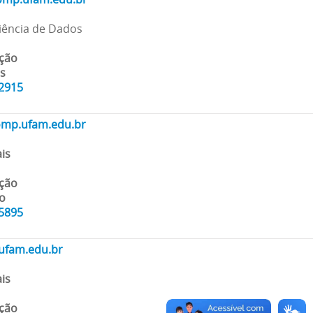
 Ciência de Dados
ação
is
42915
mp.ufam.edu.br
is
ação
o
75895
ufam.edu.br
is
ação