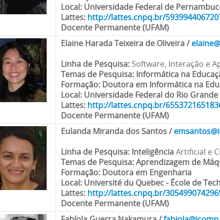
Local
: Universidade Federal de Pernambuc
Lattes:
http://lattes.cnpq.br/59399440672
Docente Permanente (UFAM)
Elaine Harada Teixeira de Oliveira
/
elaine
Linha de Pesquisa
:
Software, Interação e A
Temas de Pesquisa
: Informática na Educação
Formação
: Doutora em Informática na Ed
Local
: Universidade Federal do Rio Grande
Lattes:
http://lattes.cnpq.br/65537216518
Docente Permanente (UFAM)
Eulanda Miranda dos Santos
/
emsantos@i
Linha de Pesquisa
: Inteligência
Artificial e
Temas de Pesquisa
: Aprendizagem de Máq
Formação
: Doutora em Engenharia
Local
: Université du Quebec - École de Tec
Lattes:
http://lattes.cnpq.br/30549907429
Docente Permanente (UFAM)
Fabíola Guerra Nakamura
/
fabiola@icomp