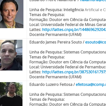
Linha de Pesquisa
: Inteligência
Artificial e
Temas de Pesquisa:
Formação
: Doutor em Ciência da Comput
Local
: Universidade Federal de Minas Gera
Lattes
:
http://lattes.cnpq.br/14486962920
Docente Permanente (UFAM)
Eduardo James Pereira Souto
/
esouto@ico
Linha de Pesquisa
: Sistemas Computaciona
Temas de Pesquisa:
Formação
: Doutor em Ciência da Comput
Local
: Universidade Federal de Pernambuc
Lattes:
http://lattes.cnpq.br/38753016179
Docente Permanente (UFAM)
Eduardo Luzeiro Feitosa
/
efeitosa@icomp.
Linha de Pesquisa
: Sistemas Computaciona
Temas de Pesquisa:
Formação
: Doutor em Ciência da Comput