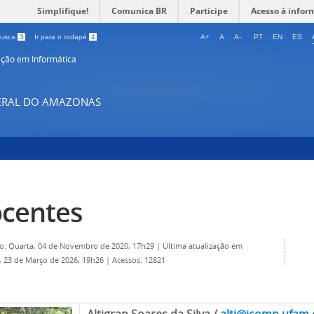
Simplifique!
Comunica BR
Participe
Acesso à infor
 busca
3
Ir para o rodapé
4
A+
A
A-
PT
EN
ES
ção em Informática
DERAL DO AMAZONAS
centes
o: Quarta, 04 de Novembro de 2020, 17h29
|
Última atualização em
 23 de Março de 2026, 19h26
|
Acessos: 12821