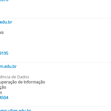
edu.br
is
99195
m.edu.br
 Ciência de Dados
uperação de Informação
ação
is
24504
mp.ufam.edu.br