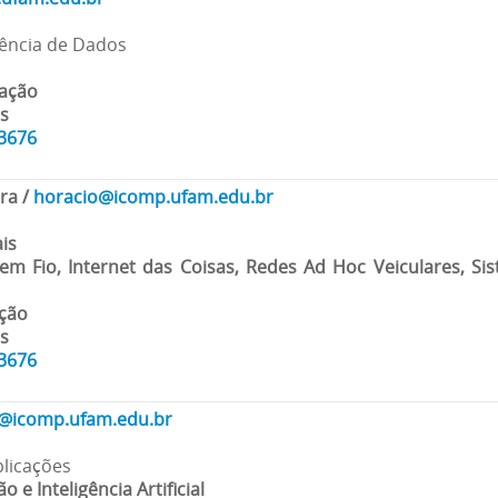
Ciência de Dados
tação
is
83676
ira
/
horacio@icomp.ufam.edu.br
is
em Fio, Internet das Coisas, Redes Ad Hoc Veiculares, Si
ação
is
83676
o@icomp.ufam.edu.br
plicações
 e Inteligência Artificial