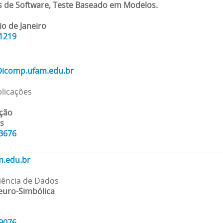
as de Software, Teste Baseado em Modelos.
io de Janeiro
51219
@icomp.ufam.edu.br
plicações
ação
is
83676
m.edu.br
 Ciência de Dados
 Neuro-Simbólica
69076