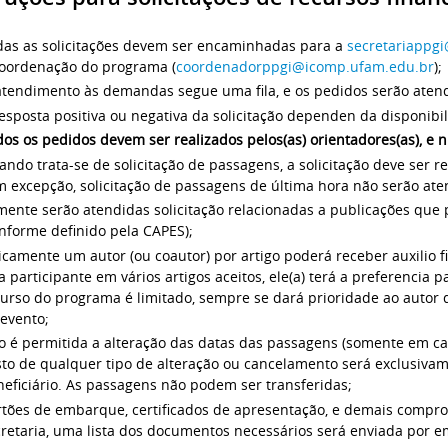
das as solicitações devem ser encaminhadas para a
secretariappg
coordenação do programa (
coordenadorppgi@icomp.ufam.edu.br
);
atendimento às demandas segue uma fila, e os pedidos serão atend
esposta positiva ou negativa da solicitação dependen da disponibil
os os pedidos devem ser realizados pelos(as) orientadores(as), e n
ndo trata-se de solicitação de passagens, a solicitação deve ser r
 excepção, solicitação de passagens de última hora não serão ate
mente serão atendidas solicitação relacionadas a publicações que
nforme definido pela CAPES);
camente um autor (ou coautor) por artigo poderá receber auxilio 
a participante em vários artigos aceitos, ele(a) terá a preferencia 
curso do programa é limitado, sempre se dará prioridade ao autor
evento;
o é permitida a alteração das datas das passagens (somente em ca
sto de qualquer tipo de alteração ou cancelamento será exclusiva
eficiário. As passagens não podem ser transferidas;
tões de embarque, certificados de apresentação, e demais comprov
retaria, uma lista dos documentos necessários será enviada por em