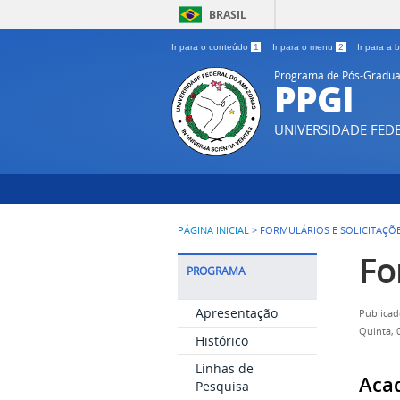
BRASIL
Ir para o conteúdo
1
Ir para o menu
2
Ir para a
Programa de Pós-Gradua
PPGI
UNIVERSIDADE FE
PÁGINA INICIAL
>
FORMULÁRIOS E SOLICITAÇÕ
Fo
PROGRAMA
Apresentação
Publicad
Quinta, 
Histórico
Linhas de
Aca
Pesquisa