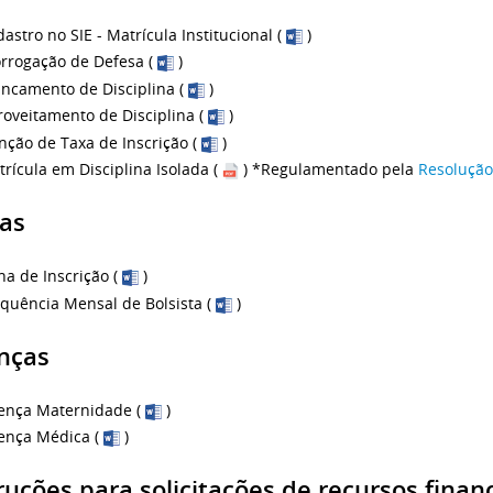
astro no SIE - Matrícula Institucional (
)
orrogação de Defesa (
)
ancamento de Disciplina (
)
oveitamento de Disciplina (
)
nção de Taxa de Inscrição (
)
rícula em Disciplina Isolada (
) *Regulamentado pela
Resolução
as
ha de Inscrição (
)
quência Mensal de Bolsista (
)
nças
cença Maternidade (
)
cença Médica (
)
ruções para solicitações de recursos finan