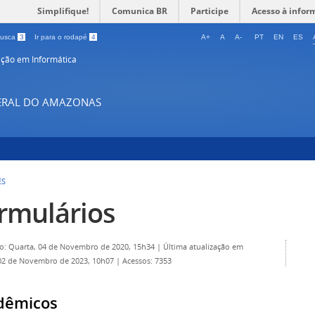
Simplifique!
Comunica BR
Participe
Acesso à infor
 busca
3
Ir para o rodapé
4
A+
A
A-
PT
EN
ES
ção em Informática
DERAL DO AMAZONAS
ES
rmulários
o: Quarta, 04 de Novembro de 2020, 15h34
|
Última atualização em
02 de Novembro de 2023, 10h07
|
Acessos: 7353
dêmicos