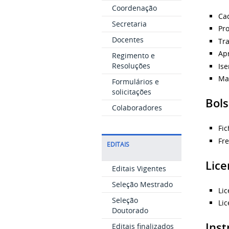
Coordenação
Cad
Secretaria
Pr
Docentes
Tr
Apr
Regimento e
Resoluções
Ise
Mat
Formulários e
solicitações
Bols
Colaboradores
Fic
Fre
EDITAIS
Lice
Editais Vigentes
Seleção Mestrado
Li
Seleção
Li
Doutorado
Inst
Editais finalizados