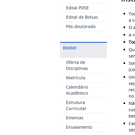
Edital PDSE
To
Edital de Bolsas
a 
Pós-doutorado
O 
A r
Tod
ENSINO
Qua
sem
Oferta de
So
Disciplinas
(co
Uni
Matrícula
sej
Calendário
re
Acadêmico
no 
Estrutura
Nã
Curricular
cu
ben
Ementas
Car
Ensalamento
sec