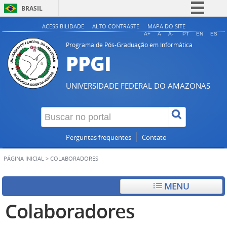
BRASIL
Simplifique!
ACESSIBILIDADE
ALTO CONTRASTE
MAPA DO SITE
A+
A
A-
PT
EN
ES
Comunica BR
Programa de Pós-Graduação em Informática
PPGI
Participe
Acesso à informação
UNIVERSIDADE FEDERAL DO AMAZONAS
Legislação
Canais
Perguntas frequentes
Contato
PÁGINA INICIAL
>
COLABORADORES
MENU
Colaboradores