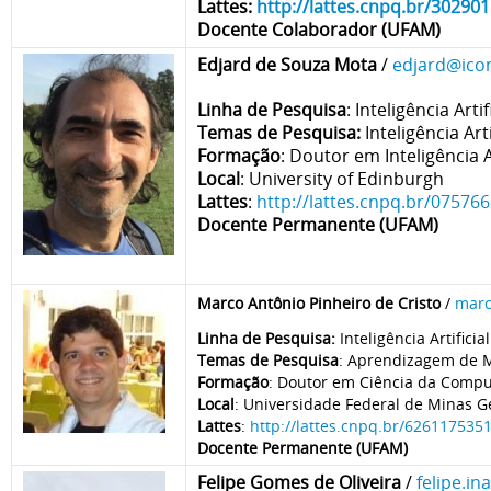
Lattes:
http://lattes.cnpq.br/3029
Docente Colaborador (UFAM)
Edjard de Souza Mota
/
edjard@ico
Linha de Pesquisa
: Inteligência
Arti
Temas de Pesquisa:
Inteligência Ar
Formação
: Doutor em Inteligência Ar
Local
: University of Edinburgh
Lattes
:
http://lattes.cnpq.br/0757
Docente Permanente (UFAM)
Marco Antônio Pinheiro de Cristo
/
marc
Linha de Pesquisa:
Inteligência
Artifici
Temas de Pesquisa
: Aprendizagem de 
Formação
: Doutor em Ciência da Comp
Local
: Universidade Federal de Minas G
Lattes
:
http://lattes.cnpq.br/626117535
Docente Permanente (UFAM)
Felipe Gomes de Oliveira
/
felipe.i