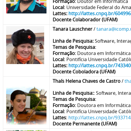
Formação
: Doutor em Informática
Local
: Universidade Federal do Am
Lattes:
http://lattes.cnpq.br/6049
Docente Colaborador (UFAM)
Tanara Lauschner
/
tanara@icomp.
Linha de Pesquisa:
Software, Intera
Temas de Pesquisa
:
Formação
: Doutora em Informática
Local
: Pontifícia Universidade Catól
Lattes:
http://lattes.cnpq.br/7433
Docente Coboladora (UFAM)
Thaís Helena Chaves de Castro
/
th
Linha de Pesquisa:
:
Software, Inter
Temas de Pesquisa
:
Formação
: Doutora em Informática
Local
: Pontifícia Universidade Catól
Lattes
:
http://lattes.cnpq.br/9337
Docente Permanente (UFAM)