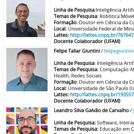
Linha de Pesquisa
:Inteligência
Artif
Temas de Pesquisa
: Robótica Móve
Formação
: Doutor em Ciência da 
Local
: Universidade Federal de Min
Lattes:
http://lattes.cnpq.br/7676
Docente Colaborador (UFAM)
Felipe Taliar Giuntini
/
felipegiunti
Linha de Pesquisa
:
Inteligência Arti
Temas de Pesquisa
: Computação Af
Health, Redes Sociais
Formação
: Doutor em Ciência da 
Local
: Universidade de São Paulo (
Lattes:
http://lattes.cnpq.br/1935
Docente Colaborador (UFAM)
Leandro Silva Galvão de Carvalho
/
Linha de Pesquisa:
Software, Intera
Temas de Pesquisa
: Educação em 