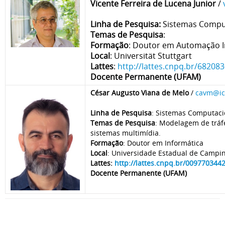
Vicente Ferreira de Lucena Junior
/
Linha de Pesquisa:
Sistemas Compu
Temas de Pesquisa
:
Formação
: Doutor em Automação I
Local
: Universität Stuttgart
Lattes
:
http://lattes.cnpq.br/6820
Docente Permanente (UFAM)
César Augusto Viana de Melo
/
cavm@ic
Linha de Pesquisa
: Sistemas Computaci
Temas de Pesquisa
: Modelagem de tráf
sistemas multimídia.
Formação
: Doutor em Informática
Local
: Universidade Estadual de Campi
Lattes:
http://lattes.cnpq.br/009770344
Docente Permanente (UFAM)