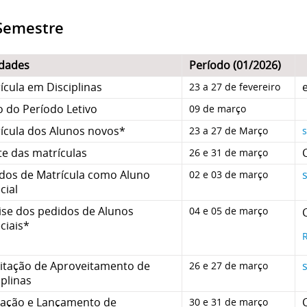
 Semestre
idades
Período (01/2026)
ícula em Disciplinas
23 a 27 de fevereiro
io do Período Letivo
09 de março
ícula dos Alunos novos*
23 a 27 de Março
te das matrículas
26 e 31 de março
dos de Matrícula como Aluno
02 e 03 de março
cial
ise dos pedidos de Alunos
04 e 05 de março
ciais*
R
citação de Aproveitamento de
26 e 27 de março
iplinas
iação e Lançamento de
30 e 31 de março