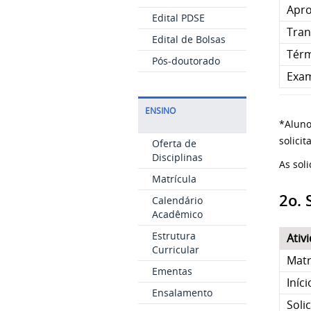
Apro
Edital PDSE
Tran
Edital de Bolsas
Térm
Pós-doutorado
Exam
ENSINO
*Aluno
solicit
Oferta de
Disciplinas
As sol
Matrícula
2o.
Calendário
Acadêmico
Estrutura
Ativ
Curricular
Matr
Ementas
Iníc
Ensalamento
Soli