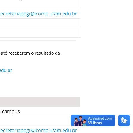
secretariappgi@icomp.ufam.edu.br
s até receberem o resultado da
edu.br
e-campus
secretariappgi@icomp.ufam.edu.br