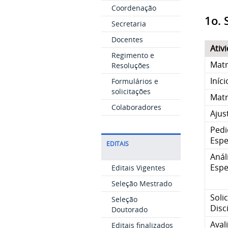
Coordenação
1o.
Secretaria
Docentes
Ativ
Regimento e
Matr
Resoluções
Iníc
Formulários e
solicitações
Matr
Colaboradores
Ajus
Pedi
Espe
EDITAIS
Anál
Espe
Editais Vigentes
Seleção Mestrado
Soli
Seleção
Disc
Doutorado
Aval
Editais finalizados