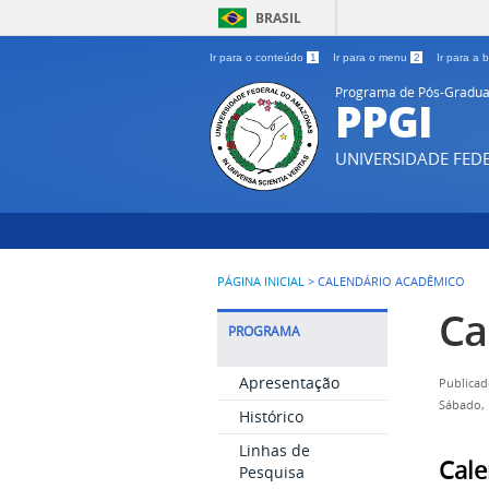
BRASIL
Ir para o conteúdo
1
Ir para o menu
2
Ir para a
Programa de Pós-Gradua
PPGI
UNIVERSIDADE FE
PÁGINA INICIAL
>
CALENDÁRIO ACADÊMICO
Ca
PROGRAMA
Apresentação
Publicad
Sábado, 
Histórico
Linhas de
Cale
Pesquisa