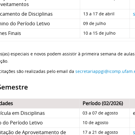
veitamentos
camento de Disciplinas
13 a 17 de abril
ino do Período Letivo
09 de julho
es Finais
10 a 15 de julho
s(as) especiais e novos podem assistir à primeira semana de aula
ação.
icitações são realizadas pelo email da
secretariappgi@icomp.ufam.
 Semestre
idades
Período (02/2026)
ícula em Disciplinas
03 a 07 de agosto
io do Período Letivo
10 de agosto
citação de Aproveitamento de
17 a 21 de agosto