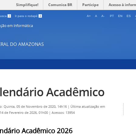
Simplifique!
Comunica BR
Participe
Acesso à infor
 busca
3
Ir para o rodapé
4
A+
A
A-
PT
EN
ES
ção em Informática
DERAL DO AMAZONAS
lendário Acadêmico
o: Quinta, 05 de Novembro de 2020, 14h16
|
Última atualização em
14 de Fevereiro de 2026, 01h00
|
Acessos: 13954
ndário Acadêmico 2026