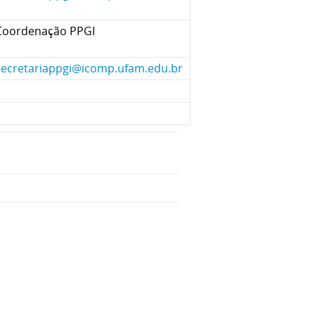
Coordenação PPGI
secretariappgi@icomp.ufam.edu.br