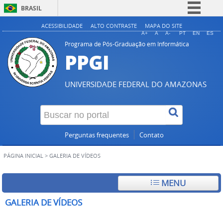
BRASIL
Simplifique!
ACESSIBILIDADE
ALTO CONTRASTE
MAPA DO SITE
A+
A
A-
PT
EN
ES
Comunica BR
Programa de Pós-Graduação em Informática
PPGI
Participe
Acesso à informação
UNIVERSIDADE FEDERAL DO AMAZONAS
Legislação
Canais
Perguntas frequentes
Contato
PÁGINA INICIAL
>
GALERIA DE VÍDEOS
MENU
GALERIA DE VÍDEOS