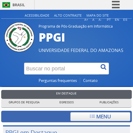
BRASIL
Simplifique!
ACESSIBILIDADE
ALTO CONTRASTE
MAPA DO SITE
A+
A
A-
PT
EN
ES
Comunica BR
Programa de Pós-Graduação em Informática
PPGI
Participe
Acesso à informação
UNIVERSIDADE FEDERAL DO AMAZONAS
Legislação
Canais
Perguntas frequentes
Contato
EM DESTAQUE
GRUPOS DE PESQUISA
EGRESSOS
PUBLICAÇÕES
MENU
PPGI em Destaque